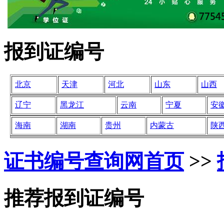
报到证编号
北京
天津
河北
山东
山西
辽宁
黑龙江
云南
宁夏
安
海南
湖南
贵州
内蒙古
陕
证书编号查询网
首页
>>
推荐报到证编号